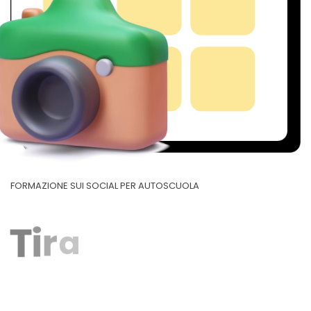
FORMAZIONE SUI SOCIAL PER AUTOSCUOLA
i
l
i
T
i
r
r
o
a
u
f
e
d
i
m
S
a
o
l
a
i
c